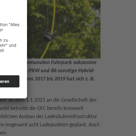
tromobilen kommunalen Fuhrpark sukzessive
t 119 reine E-PKW und 86 sonstige Hybrid-
. Allein von 2017 bis 2019 hat sich z. B.
iet ab dem 1.1.2021 an die Gesellschaft des
il betreibt die GFC bereits kreisweit
heblichen Ausbau der Ladesäuleninfrastruktur
ann insgesamt acht Ladepunkten geplant. Auch
hen.