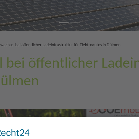
wechsel bei öffentlicher Ladeinfrastruktur für Elektroautos in Dülmen
bei öffentlicher Ladein
 Dülmen