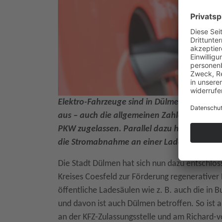
Elektro-Fahrzeuge sind in Dülmen auf dem 
aus – auch die allgemeinen Zahlen für E-PK
PKW zugelassen. Parallel dazu haben auch di
die Stromabnahme an einer Ladesäule beina
Die Stadt Dülmen hat sich nun dazu entschlos
Kreises Coesfeld zur Förderung regenerative
öffentliche Ladesäulen wie z. B. auch die in
und davon ist auch Dülmen betroffen. So ist 
an der KFZ-Zulassungsstelle und am Richard-v