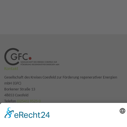
Kontakt
Gesellschaft des Kreises Coesfeld zur Förderung regenerativer Energien
mbH (GFC)
Borkener Straße 13 

48653 Coesfeld
Telefon
(02541) 9525-0
E-Mail
wbc@kreis-coesfeld.de
Geschäftszeiten
Montag - Donnerstag
8.00 - 16.00 Uhr